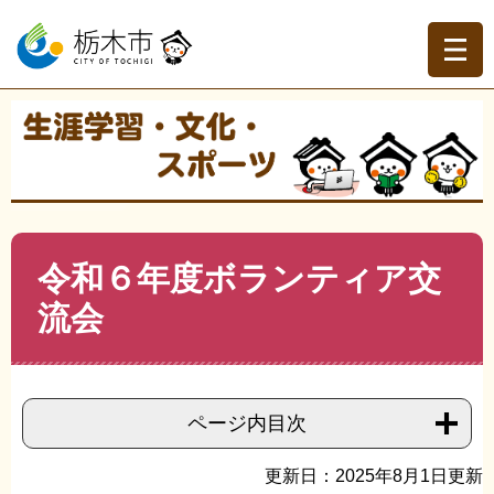
ペ
メ
ー
ニ
ジ
ュ
の
ー
先
を
現在地
頭
飛
トップページ
>
生涯学習・文化・スポーツ
>
生涯学習
>
で
ば
ボランティア・地域連携
>
>
令和６年度ボランティア交流
す。
し
会
て
本
文
本
令和６年度ボランティア交
へ
文
流会
ページ内目次
更新日：2025年8月1日更新