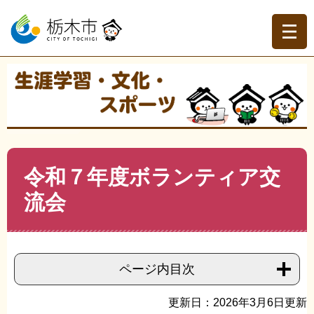
ペ
メ
ー
ニ
ジ
ュ
の
ー
先
を
現在地
頭
飛
トップページ
>
生涯学習・文化・スポーツ
>
生涯学習
>
で
ば
ボランティア・地域連携
>
>
令和７年度ボランティア交流
す。
し
会
て
本
文
本
令和７年度ボランティア交
へ
文
流会
ページ内目次
更新日：2026年3月6日更新