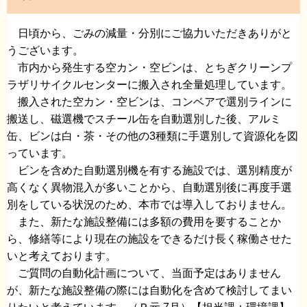
日頃から、ごみの減量・分別にご協力いただきありがと
うございます。
市内から発生する空カン・空ビンは、とちぎクリーンプ
ラザリサイクルセンターに搬入され全量処理しています。
搬入された空カン・空ビンは、コンベアで選別ラインに
搬送し、磁選機でスチール缶を自動選別した後、アルミ
缶、ビンは白・茶・その他の3種類に手選別して資源化を図
っています。
ビンを含めた自動選別機を有する施設では、選別精度が
高くなく異物混入が多いことから、自動選別後に再度手選
別をしている状況のため、本市では導入しておりません。
また、新たな施設整備には多額の費用を要することか
ら、修繕等により現在の施設をできるだけ長く稼働させた
いと考えております。
ご質問の自動化計画について、当面予定はありません
が、新たな施設整備の際には自動化を含めて検討してまい