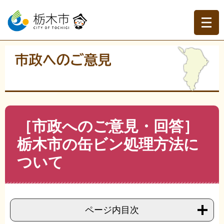
ペ
メ
ー
ニ
ジ
ュ
の
ー
先
を
現在地
頭
飛
トップページ
>
市政へのご意見
>
今までのご意見を読む
>
で
ば
ごみ・生活環境・ペットに関すること
>
>
［市政へのご意
す。
し
見・回答］栃木市の缶ビン処理方法について
て
本
文
本
［市政へのご意見・回答］
へ
文
栃木市の缶ビン処理方法に
ついて
ページ内目次