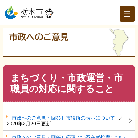
ペ
メ
ー
ニ
ジ
ュ
の
ー
先
を
現在地
頭
飛
トップページ
>
市政へのご意見
>
今までのご意見を読む
>
で
ば
まちづくり・市政運営・市職員の対応に関すること
す。
し
て
本
文
本
まちづくり・市政運営・市
へ
文
職員の対応に関すること
［市政へのご意見・回答］市役所の表示について
2020年2月20日更新
［市政へのご意見・回答］病院での不在者投票につい