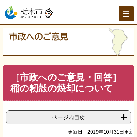
ペ
メ
ー
ニ
ジ
ュ
の
ー
先
を
現在地
頭
飛
トップページ
>
市政へのご意見
>
今までのご意見を読む
>
で
ば
ごみ・生活環境・ペットに関すること
>
>
［市政へのご意
す。
し
見・回答］稲の籾殻の焼却について
て
本
文
本
［市政へのご意見・回答］
へ
文
稲の籾殻の焼却について
ページ内目次
更新日：2019年10月31日更新