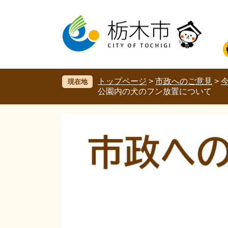
ペ
メ
ー
ニ
ジ
ュ
の
ー
先
を
頭
飛
で
ば
す。
し
トップページ
>
市政へのご意見
>
現在地
て
公園内の犬のフン放置について
本
文
へ