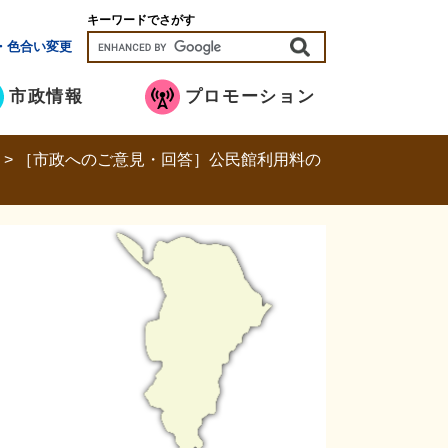
キーワードでさがす
・色合い変更
市政情報
プロモーション
>
>
［市政へのご意見・回答］公民館利用料の