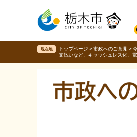
ペ
メ
ー
ニ
ジ
ュ
の
ー
先
を
頭
飛
で
ば
す。
し
トップページ
>
市政へのご意見
>
現在地
て
支払いなど、キャッシュレス化、電
本
文
へ