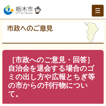
ペ
メ
ー
ニ
ジ
ュ
の
ー
先
を
現在地
頭
飛
トップページ
>
市政へのご意見
>
今までのご意見を読む
>
で
ば
ごみ・生活環境・ペットに関すること
>
>
［市政へのご意
す。
し
見・回答］自治会を退会する場合のゴミの出し方や広報と
て
ちぎ等の市からの刊行物について。
本
文
本
［市政へのご意見・回答］
へ
文
自治会を退会する場合のゴ
ミの出し方や広報とちぎ等
の市からの刊行物につい
て。