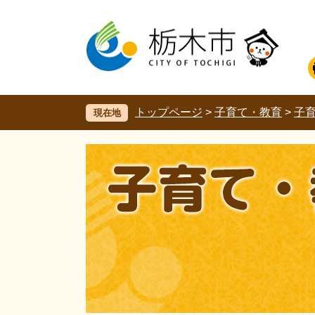
ペ
メ
ー
ニ
ジ
ュ
の
ー
先
を
頭
飛
で
ば
す。
し
トップページ
>
子育て・教育
>
子
現在地
て
本
文
へ