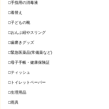
□手指用の消毒液
□着替え
□子どもの靴
□おんぶ紐やスリング
□歯磨きグッズ
□緊急医薬品(常備薬など)
□母子手帳・健康保険証
□ティッシュ
□トイレットペーパー
□生理用品
□雨具