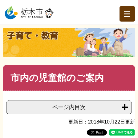
ペ
メ
ー
ニ
ジ
ュ
の
ー
先
を
現在地
頭
飛
トップページ
>
子育て・教育
>
子育て
>
施設・遊び場
>
>
で
ば
市内の児童館のご案内
す。
し
て
本
文
本
市内の児童館のご案内
へ
文
ページ内目次
更新日：2018年10月22日更新