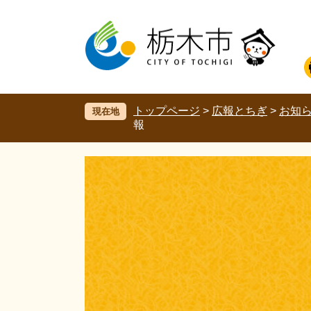
ペ
メ
ー
ニ
ジ
ュ
の
ー
先
を
頭
飛
で
ば
す。
し
トップページ
>
広報とちぎ
>
お知
現在地
て
報
本
文
へ