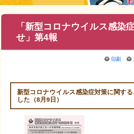
本
「新型コロナウイルス感染
文
せ」第4報
印刷
新型コロナウイルス感染症対策に関するお
した（8月9日）