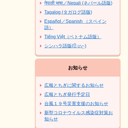
नेपाली भाषा／Nepali (ネパール語版)
Tagalog (タガログ語版)
Español／Spanish （スペイン
語）
Tiếng Việt（ベトナム語版）
シンハラ語版(සිංහල)
お知らせ
広報とちぎに関するお知らせ
広報とちぎ発行予定日
台風１９号災害支援のお知らせ
新型コロナウイルス感染症対策お
知らせ