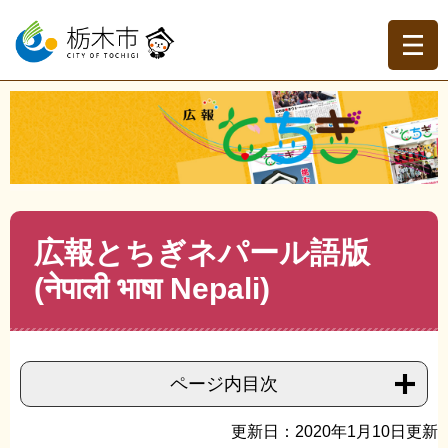
ペ
メ
ー
ニ
ジ
ュ
の
ー
先
を
現在地
頭
飛
トップページ
>
広報とちぎ
>
広報とちぎ外国語版
>
नेपाली
で
ば
भाषा／Nepali (ネパール語版)
>
>
広報とちぎネパール語版
す。
し
(नेपाली भाषा Nepali)
て
本
文
本
広報とちぎネパール語版
へ
文
(नेपाली भाषा Nepali)
ページ内目次
更新日：2020年1月10日更新