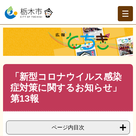
ペ
メ
ー
ニ
ジ
ュ
の
ー
先
を
現在地
頭
飛
トップページ
>
広報とちぎ
>
お知らせ
>
新型コロナウイ
で
ば
ルス感染症対策お知らせ
>
>
「新型コロナウイルス感染症
す。
し
対策に関するお知らせ」第13報
て
本
文
本
「新型コロナウイルス感染
へ
文
症対策に関するお知らせ」
第13報
ページ内目次