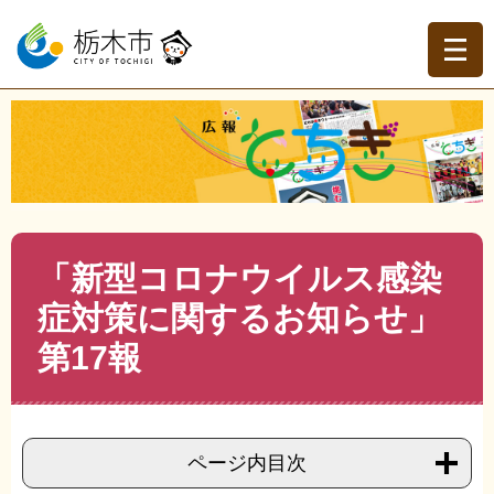
ペ
メ
ー
ニ
ジ
ュ
の
ー
先
を
現在地
頭
飛
トップページ
>
広報とちぎ
>
お知らせ
>
新型コロナウイ
で
ば
ルス感染症対策お知らせ
>
>
「新型コロナウイルス感染症
す。
し
対策に関するお知らせ」第17報
て
本
文
本
「新型コロナウイルス感染
へ
文
症対策に関するお知らせ」
第17報
ページ内目次