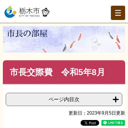
ペ
メ
ー
ニ
ジ
ュ
の
ー
先
を
現在地
頭
飛
トップページ
>
市長の部屋
>
市長交際費
>
市長交際費
で
ば
（令和５年度）
>
>
市長交際費 令和5年8月
す。
し
て
本
文
本
市長交際費 令和5年8月
へ
文
ページ内目次
更新日：2023年9月5日更新