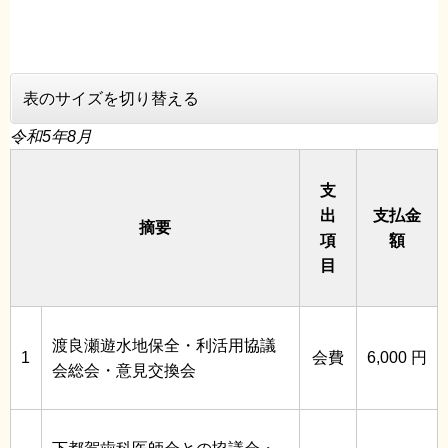
表のサイズを切り替える
令和5年8月
支
出
支払金
摘要
項
額
目
渡良瀬遊水地保全・利活用協議
1
会費
6,000 円
会総会・意見交換会