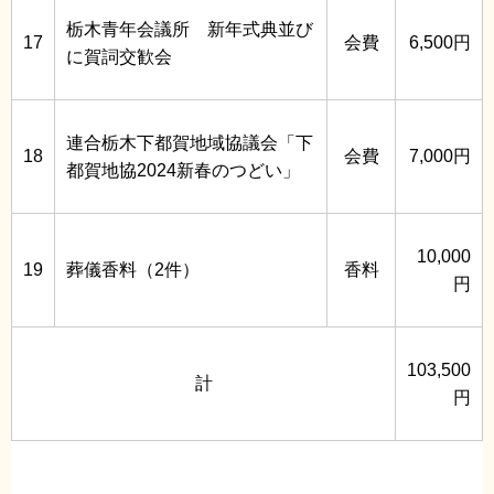
栃木青年会議所 新年式典並び
17
会費
6,500円
に賀詞交歓会
連合栃木下都賀地域協議会「下
18
会費
7,000円
都賀地協2024新春のつどい」
10,000
19
葬儀香料（2件）
香料
円
103,500
計
円