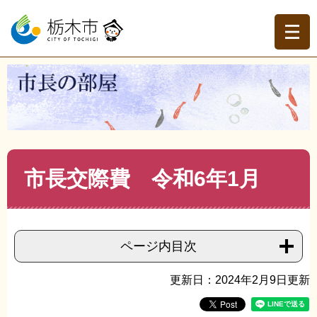
ペ
メ
ー
ニ
ジ
ュ
の
ー
先
を
現在地
頭
飛
トップページ
>
市長の部屋
>
市長交際費
>
市長交際費
で
ば
（令和５年度）
>
>
市長交際費 令和6年1月
す。
し
て
本
文
本
市長交際費 令和6年1月
へ
文
ページ内目次
更新日：2024年2月9日更新