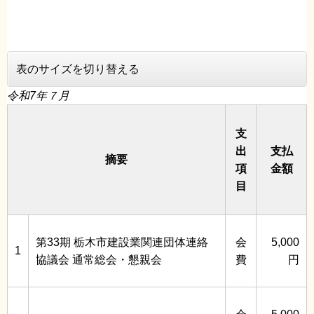
表のサイズを切り替える
令和7年７月
支
出
支払
摘要
項
金額
目
第33期 栃木市建設業関連団体連絡
会
5,000
1
協議会 通常総会・懇親会
費
円