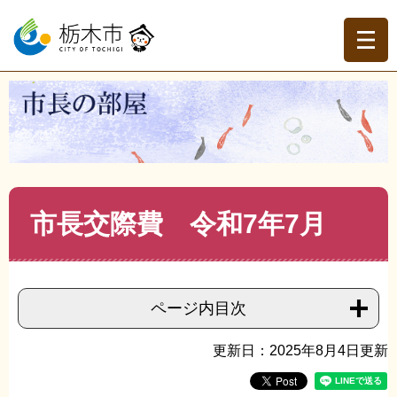
ペ
メ
ー
ニ
ジ
ュ
の
ー
先
を
現在地
頭
飛
トップページ
>
市長の部屋
>
市長交際費
>
市長交際費
で
ば
（令和７年度）
>
>
市長交際費 令和7年7月
す。
し
て
本
文
本
市長交際費 令和7年7月
へ
文
ページ内目次
更新日：2025年8月4日更新