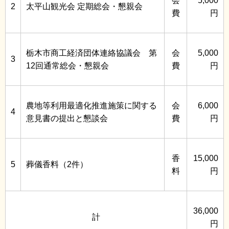
会
5,000
2
太平山観光会 定期総会・懇親会
費
円
栃木市商工経済団体連絡協議会 第
会
5,000
3
12回通常総会・懇親会
費
円
農地等利用最適化推進施策に関する
会
6,000
4
意見書の提出と懇談会
費
円
香
15,000
5
葬儀香料（2件）
料
円
36,000
計
円