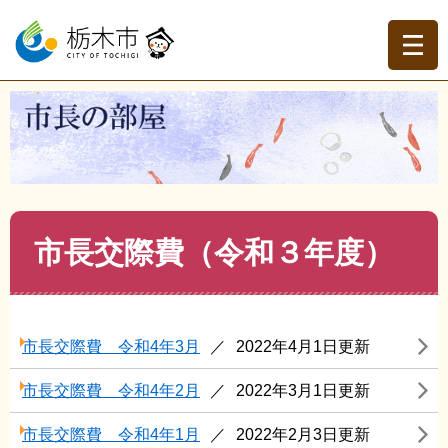
ペ
メ
ー
ニ
ジ
ュ
の
ー
先
を
現在地
頭
飛
トップページ
>
市長の部屋
>
市長交際費
>
市長交際費
で
ば
（令和３年度）
す。
し
て
本
文
本
市長交際費（令和３年度）
へ
文
市長交際費 令和4年3月
2022年4月1日更新
市長交際費 令和4年2月
2022年3月1日更新
市長交際費 令和4年1月
2022年2月3日更新