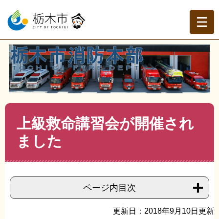
ペ
メ
ー
ニ
ジ
ュ
の
ー
先
を
現在地
頭
飛
トップページ
>
栃木市消防本部
>
消防本部
>
消防本部ト
で
ば
ピックス
>
>
上級救命講習会が開催されました
す。
し
て
本
文
本
上級救命講習会が開催され
へ
文
ました
ページ内目次
更新日：2018年9月10日更新