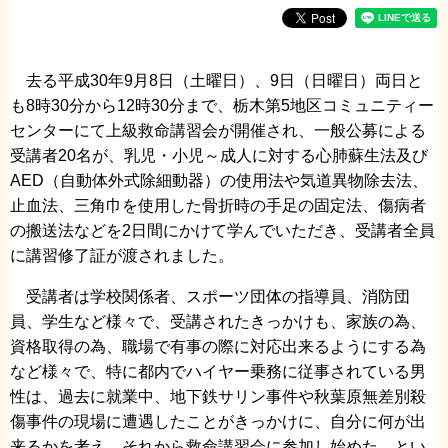
去る平成30年9月8日（土曜日）、9日（日曜日）両日と
も8時30分から12時30分まで、栃木第5地区コミュニティー
センターにて上級救命講習会が開催され、一般公募による
受講者20名が、乳児・小児～成人に対する心肺蘇生法及び
AED（自動体外式除細動器）の使用法や気道異物除去法、
止血法、三角巾を使用した骨折時の手足の固定法、傷病者
の搬送法などを2日間にかけて学んでいただき、受講者全員
に講習修了証が渡されました。
受講者は学校関係者、スポーツ団体の指導員、消防団
員、学生など様々で、受講されたきっかけも、家族の為、
資格取得の為、職場で有事の際に対応出来るようにする為
など様々で、特に都内でハイヤー乗務に従事されている男
性は、過去に就業中、地下鉄サリン事件や秋葉原無差別殺
傷事件の現場に遭遇したことがきっかけに、自分に何が出
来るかを考え、それから救命講習会に参加し始めた、とい