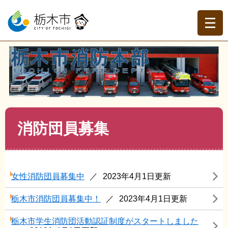
ペ
メ
ー
ニ
ジ
ュ
の
ー
先
を
現在地
頭
飛
トップページ
>
栃木市消防本部
>
消防団
>
消防団員募集
で
ば
す。
し
て
本
文
本
消防団員募集
へ
文
女性消防団員募集中
2023年4月1日更新
栃木市消防団員募集中！
2023年4月1日更新
栃木市学生消防団活動認証制度がスタートしました