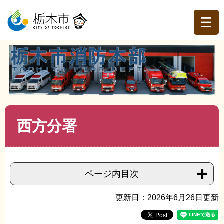
ペ
メ
ー
ニ
ジ
ュ
の
ー
先
を
現在地
頭
飛
トップページ
>
栃木市消防本部
>
消防本部
>
消防施設
>
>
で
ば
西方分署
す。
し
て
本
文
本
西方分署
へ
文
ページ内目次
更新日：2026年6月26日更新