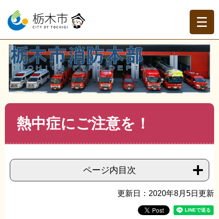
ペ
メ
ー
ニ
ジ
ュ
の
ー
先
を
現在地
頭
飛
トップページ
>
栃木市消防本部
>
消防本部
>
消防本部ト
で
ば
ピックス
>
>
熱中症にご注意を！
す。
し
て
本
文
本
熱中症にご注意を！
へ
文
ページ内目次
更新日：2020年8月5日更新