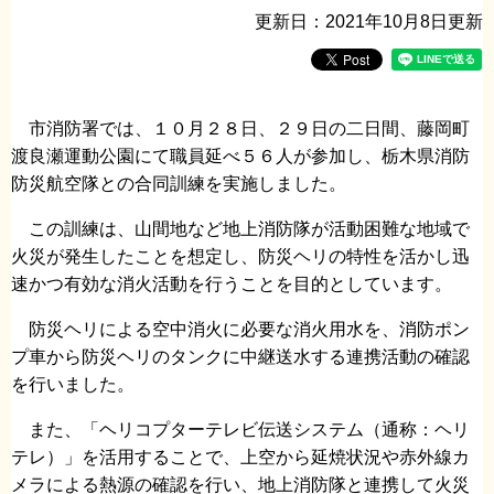
更新日：2021年10月8日更新
市消防署では、１０月２８日、２９日の二日間、藤岡町
渡良瀬運動公園にて職員延べ５６人が参加し、栃木県消防
防災航空隊との合同訓練を実施しました。
この訓練は、山間地など地上消防隊が活動困難な地域で
火災が発生したことを想定し、防災ヘリの特性を活かし迅
速かつ有効な消火活動を行うことを目的としています。
防災ヘリによる空中消火に必要な消火用水を、消防ポン
プ車から防災ヘリのタンクに中継送水する連携活動の確認
を行いました。
また、「ヘリコプターテレビ伝送システム（通称：ヘリ
テレ）」を活用することで、上空から延焼状況や赤外線カ
メラによる熱源の確認を行い、地上消防隊と連携して火災