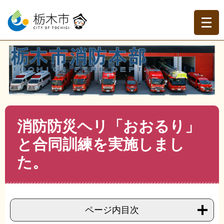
ペ
メ
ー
ニ
ジ
ュ
の
ー
先
を
現在地
頭
飛
トップページ
>
栃木市消防本部
>
消防本部
>
消防本部ト
で
ば
ピックス
>
>
消防防災ヘリ「おおるり」と合同訓練を実施
す。
し
しました。
て
本
文
本
消防防災ヘリ「おおるり」
へ
文
と合同訓練を実施しまし
た。
ページ内目次