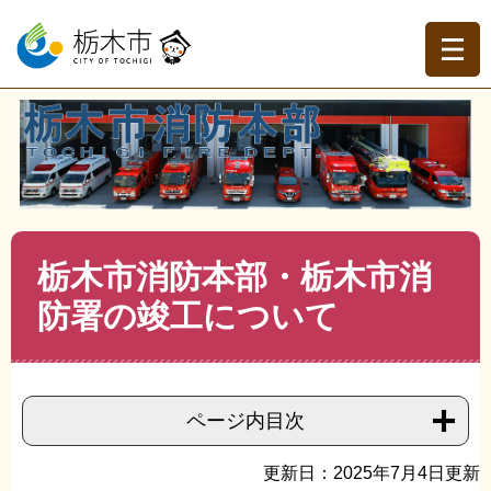
ペ
メ
ー
ニ
ジ
ュ
の
ー
先
を
現在地
頭
飛
トップページ
>
栃木市消防本部
>
消防本部
>
消防庁舎整
で
ば
備事業
>
>
栃木市消防本部・栃木市消防署の竣工について
す。
し
て
本
文
本
栃木市消防本部・栃木市消
へ
文
防署の竣工について
ページ内目次
更新日：2025年7月4日更新