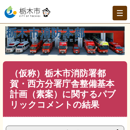
ペ
メ
ー
ニ
ジ
ュ
の
ー
先
を
現在地
頭
飛
トップページ
>
栃木市消防本部
>
消防本部
>
消防庁舎整
で
ば
備事業
>
>
（仮称）栃木市消防署都賀・西方分署庁舎整備
す。
し
基本計画（素案）に関するパブリックコメントの結果
て
本
文
本
（仮称）栃木市消防署都
へ
文
賀・西方分署庁舎整備基本
計画（素案）に関するパブ
リックコメントの結果