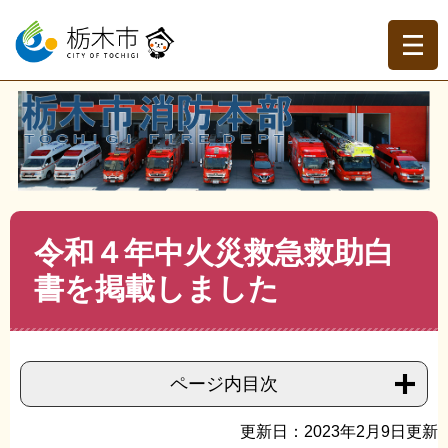
ペ
メ
ー
ニ
ジ
ュ
の
ー
先
を
現在地
頭
飛
トップページ
>
栃木市消防本部
>
消防本部
>
消防本部ト
で
ば
ピックス
>
>
令和４年中火災救急救助白書を掲載しました
す。
し
て
本
文
本
令和４年中火災救急救助白
へ
文
書を掲載しました
ページ内目次
更新日：2023年2月9日更新