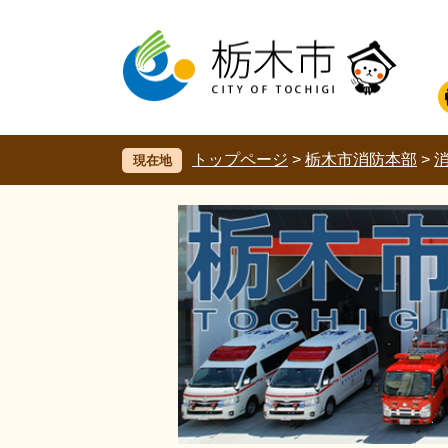
ペ
メ
ー
ニ
ジ
ュ
の
ー
先
を
頭
飛
で
ば
す。
し
トップページ
>
栃木市消防本部
>
現在地
て
本
文
へ