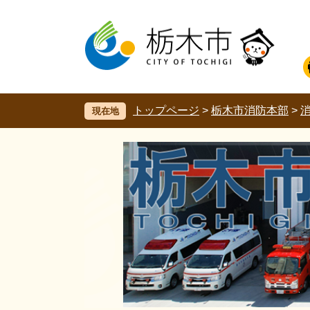
ペ
メ
ー
ニ
ジ
ュ
の
ー
先
を
頭
飛
で
ば
す。
し
トップページ
>
栃木市消防本部
>
現在地
て
本
文
へ