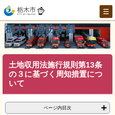
ペ
メ
ー
ニ
ジ
ュ
の
ー
先
を
現在地
頭
飛
トップページ
>
栃木市消防本部
>
消防本部
>
消防庁舎整
で
ば
備事業
>
>
土地収用法施行規則第13条の３に基づく周知措
す。
し
置について
て
本
文
本
土地収用法施行規則第13条
へ
文
の３に基づく周知措置につ
いて
ページ内目次