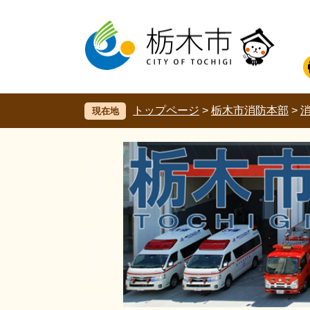
ペ
メ
ー
ニ
ジ
ュ
の
ー
先
を
頭
飛
で
ば
す。
し
トップページ
>
栃木市消防本部
>
現在地
て
本
文
へ