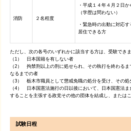
・平成１４年４月２日か
（学歴は問わない）
消防
２名程度
・緊急時の出動に対応す
居住できる方
ただし、次の各号のいずれかに該当する方は、受験でき
（1） 日本国籍を有しない者
（2） 拘禁刑以上の刑に処せられ、その執行を終わるま
なるまでの者
（3） 栃木市職員として懲戒免職の処分を受け、その処
（4） 日本国憲法施行の日以後において、日本国憲法ま
することを主張する政党その他の団体を結成し、または
試験日程