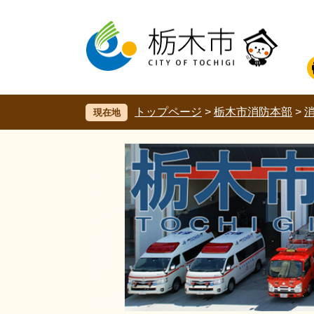
ペ
メ
ー
ニ
ジ
ュ
の
ー
先
を
頭
飛
で
ば
す。
し
トップページ
>
栃木市消防本部
>
現在地
て
本
文
へ