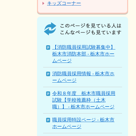
キッズコーナー
こ
の
ペ
ー
ジ
【消防職員採用試験募集中】
を
栃木市消防本部 - 栃木市ホー
見
ムページ
て
い
消防職員採用情報 - 栃木市ホ
る
ームページ
人
は
令和８年度 栃木市職員採用
こ
試験【学校推薦枠（土木
ん
職）】 - 栃木市ホームページ
な
職員採用特設ページ - 栃木市
ペ
ホームページ
ー
ジ