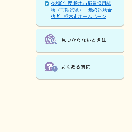
令和8年度 栃木市職員採用試
も
験（前期試験） 最終試験合
見
格者 - 栃木市ホームページ
て
い
ま
す