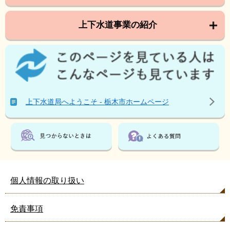
上下水道事業の紹介
こ
の
ペ
ー
ジ
上下水道局へようこそ - 栃木市ホームページ
を
見
て
い
る
人
は
個人情報の取り扱い
こ
ん
免責事項
な
ペ