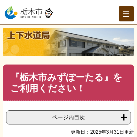
ペ
メ
ー
ニ
ジ
ュ
の
ー
先
を
現在地
頭
飛
トップページ
>
上下水道局
>
お客様へ
>
水道料金・下水
で
ば
道使用料等について知りたい
>
>
『栃木市みずぽーたる』
す。
し
をご利用ください！
て
本
文
本
『栃木市みずぽーたる』を
へ
文
ご利用ください！
ページ内目次
更新日：2025年3月31日更新