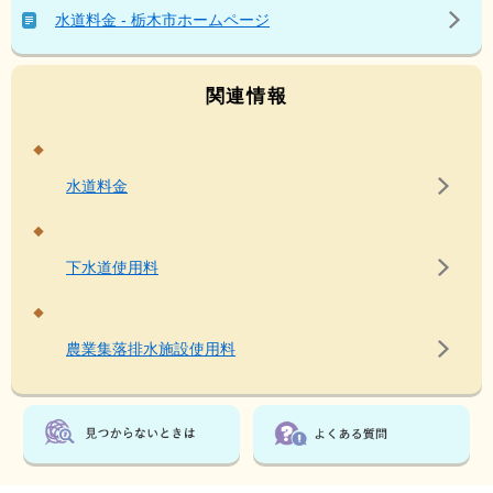
な
水道料金 - 栃木市ホームページ
ペ
ー
ジ
関連情報
も
見
て
い
水道料金
ま
す
下水道使用料
農業集落排水施設使用料