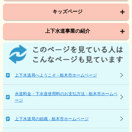
キッズページ
上下水道事業の紹介
こ
の
ペ
ー
ジ
上下水道局へようこそ - 栃木市ホームページ
を
見
て
水道料金・下水道使用料のお支払方法 - 栃木市ホームペ
い
ージ
る
人
は
上下水道局の組織 - 栃木市ホームページ
こ
ん