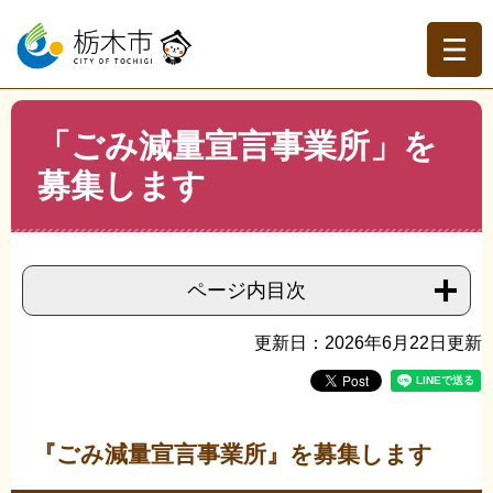
ペ
メ
ー
ニ
ジ
ュ
の
ー
先
を
現在地
本
頭
飛
「ごみ減量宣言事業所」を
文
トップページ
>
分類でさがす
>
事業者の方へ
>
環境・ご
で
ば
み・緑化
>
環境・緑化
>
「ごみ減量宣言事業所」を募集し
募集します
す。
し
ます
て
本
文
へ
ページ内目次
更新日：2026年6月22日更新
『ごみ減量宣言事業所』を募集します