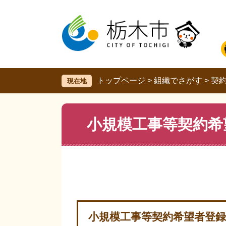
ペ
メ
ー
ニ
ジ
ュ
の
ー
先
を
頭
飛
で
ば
す。
し
トップページ
>
組織でさがす
>
契
現在地
て
本
文
本
小規模工事等契約希
へ
文
小規模工事等契約希望者登