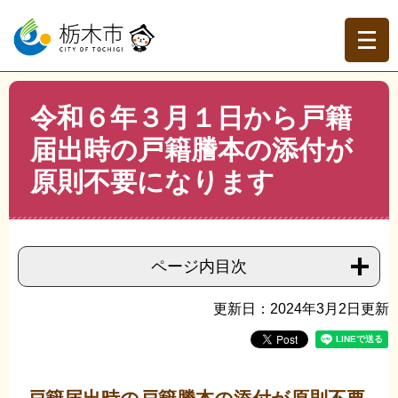
ペ
メ
ー
ニ
ジ
ュ
の
ー
先
を
現在地
本
頭
飛
令和６年３月１日から戸籍
文
トップページ
>
分類でさがす
>
くらしの情報
>
住民票・
で
ば
戸籍
>
戸籍の届出
>
令和６年３月１日から戸籍届出時の戸
届出時の戸籍謄本の添付が
す。
し
籍謄本の添付が原則不要になります
て
原則不要になります
本
文
へ
ページ内目次
更新日：2024年3月2日更新