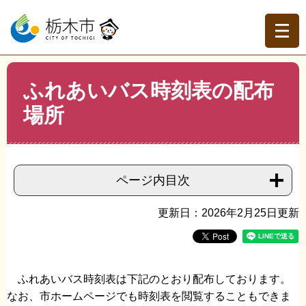
ペ
メ
ー
ニ
ジ
ュ
の
ー
先
を
現在地
本
頭
飛
ふれあいバス時刻表の配布
文
トップページ
>
分類でさがす
>
くらしの情報
>
公共交
で
ば
通・交通機関
>
ふれあいバス・蔵タク
>
ふれあいバス時刻
場所
す。
し
表の配布場所
て
本
文
へ
ページ内目次
更新日：2026年2月25日更新
ふれあいバス時刻表は下記のとおり配布しております。
なお
、市ホームページでも時刻表を閲覧することもできま