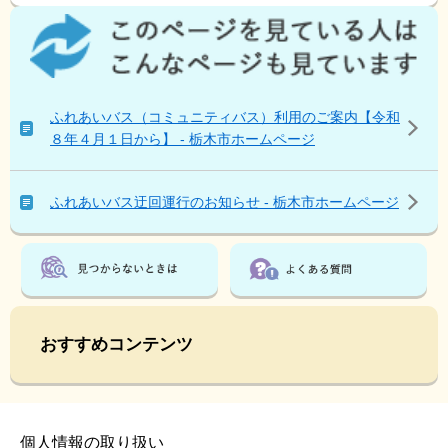
こ
の
ペ
ー
ジ
ふれあいバス（コミュニティバス）利用のご案内【令和
を
８年４月１日から】 - 栃木市ホームページ
見
て
い
ふれあいバス迂回運行のお知らせ - 栃木市ホームページ
る
人
は
こ
ん
な
ペ
おすすめコンテンツ
ー
ジ
も
見
個人情報の取り扱い