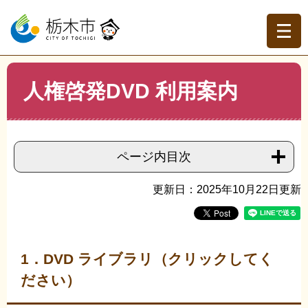
ペ
メ
ー
ニ
ジ
ュ
の
ー
先
を
現在地
本
頭
飛
人権啓発DVD 利用案内
文
トップページ
>
組織でさがす
>
人権・男女共同参画課
>
で
ば
人権啓発DVD 利用案内
す。
し
て
本
ページ内目次
文
へ
更新日：2025年10月22日更新
1．DVD ライブラリ（クリックしてく
ださい）