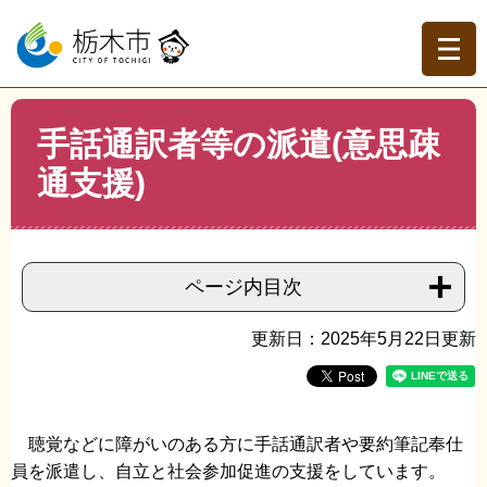
ペ
メ
ー
ニ
ジ
ュ
の
ー
先
を
現在地
本
頭
飛
手話通訳者等の派遣(意思疎
文
トップページ
>
組織でさがす
>
障がい福祉課
>
手話通訳
で
ば
者等の派遣(意思疎通支援)
通支援)
す。
し
て
本
文
へ
ページ内目次
更新日：2025年5月22日更新
聴覚などに障がいのある方に手話通訳者や要約筆記奉仕
員を派遣し、自立と社会参加促進の支援をしています。