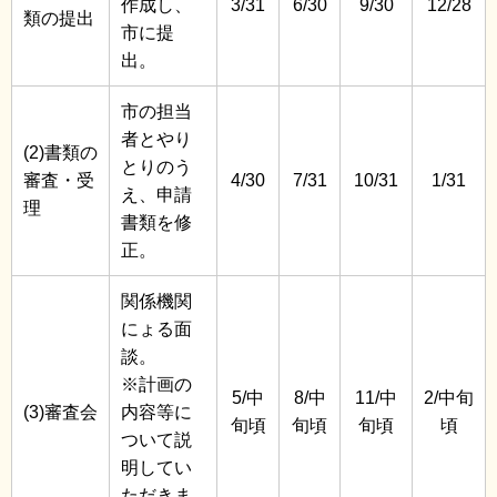
作成し、
3/31
6/30
9/30
12/28
類の提出
市に提
出。
市の担当
者とやり
(2)書類の
とりのう
審査・受
4/30
7/31
10/31
1/31
え、申請
理
書類を修
正。
関係機関
にょる面
談。
※計画の
5/中
8/中
11/中
2/中旬
(3)審査会
内容等に
旬頃
旬頃
旬頃
頃
ついて説
明してい
ただきま