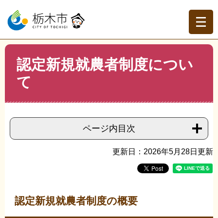
ペ
メ
ー
ニ
ジ
ュ
の
ー
先
を
現在地
本
頭
飛
認定新規就農者制度につい
文
トップページ
>
分類でさがす
>
事業者の方へ
>
産業振興
>
で
ば
農業・林業
>
認定新規就農者制度について
て
す。
し
て
本
文
へ
ページ内目次
更新日：2026年5月28日更新
認定新規就農者制度の概要