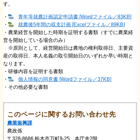
す。
・
青年等就農計画認定申請書 [Wordファイル／83KB]
・
就農後5年間の収支計画 [Excelファイル／89KB]
・農業経営を開始した時期を証明する書類（すでに農業経
営を開始している場合のみ）
※原則として、経営開始日は農地の権利取得日、主要資
産の取得日、本人名義の取引開始日のいずれか早い時期と
なります。
・研修内容を証明する書類
・
個人情報の同意書 [Wordファイル／37KB]
・その他必要な書類
このページに関するお問い合わせ先
農業振興課
農政係
〒328-8686
栃木市万町9-25 本庁舎2階