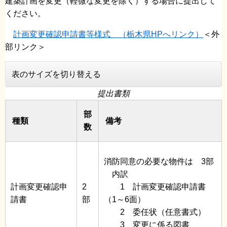
建築計画を変更（軽微な変更を除く）する場合に提出して
ください。
計画変更確認申請書等様式 （栃木県HPへリンク）
＜外
部リンク＞
表のサイズを切り替える
提出書類
部
種類
備考
数
消防同意の必要な物件は 3部
内訳
計画変更確認申
2
1 計画変更確認申請書
請書
部
（1～6面）
2 委任状（任意書式）
3 変更に係る図書