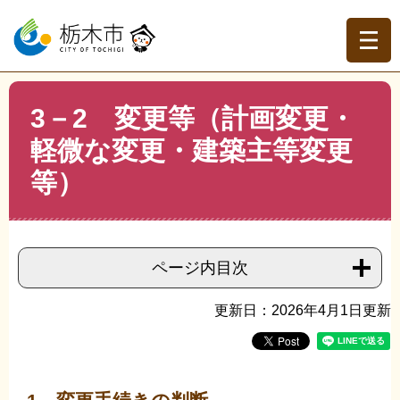
ペ
メ
ー
ニ
ジ
ュ
の
ー
先
を
現在地
本
頭
飛
3－2 変更等（計画変更・
文
トップページ
>
組織でさがす
>
建築指導課
>
3－2 変更
で
ば
等（計画変更・軽微な変更・建築主等変更等）
軽微な変更・建築主等変更
す。
し
て
等）
本
文
へ
ページ内目次
更新日：2026年4月1日更新