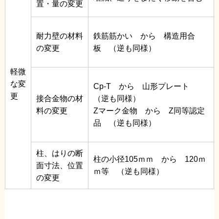
置・量の変更
耐力壁の材料
鉄筋筋かい から 構造用合
の変更
板 （逆も同様）
軽微
な変
Cp-T から 山形プレート
更
接合金物の材
（逆も同様）
料の変更
Zマーク金物 から Z同等認定
品 （逆も同様）
柱、はりの断
柱の小径105ｍｍ から 120ｍ
面寸法、位置
ｍ等 （逆も同様）
の変更