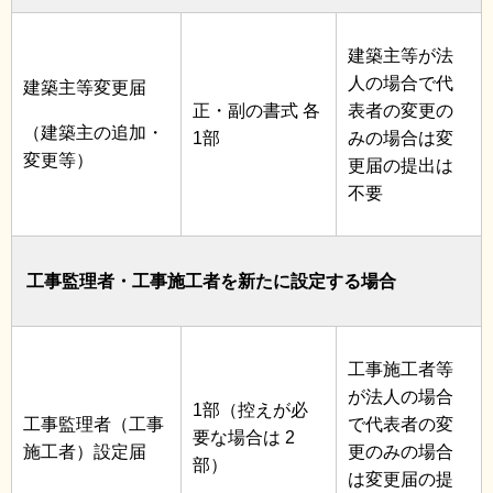
建築主等が法
人の場合で代
建築主等変更届
正・副の書式 各
表者の変更の
（建築主の追加・
1部
みの場合は変
変更等）
更届の提出は
不要
工事監理者・工事施工者を新たに設定する場合
工事施工者等
が法人の場合
1部（控えが必
工事監理者（工事
で代表者の変
要な場合は 2
施工者）設定届
更のみの場合
部）
は変更届の提