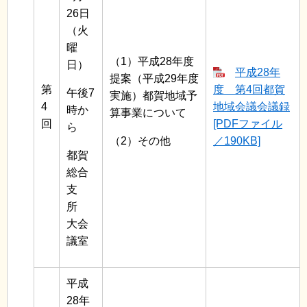
26日
（火
曜
（1）平成28年度
日）
平成28年
提案（平成29年度
第
度 第4回都賀
午後7
実施）都賀地域予
4
地域会議会議録
時か
算事業について
回
[PDFファイル
ら
（2）その他
／190KB]
都賀
総合
支
所
大会
議室
平成
28年