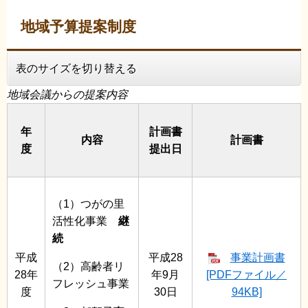
地域予算提案制度
表のサイズを切り替える
地域会議からの提案内容
年
計画書
内容
計画書
度
提出日
（1）つがの里
活性化事業
継
続
平成
平成28
事業計画書
（2）高齢者リ
28年
年9月
[PDFファイル／
フレッシュ事業
度
30日
94KB]