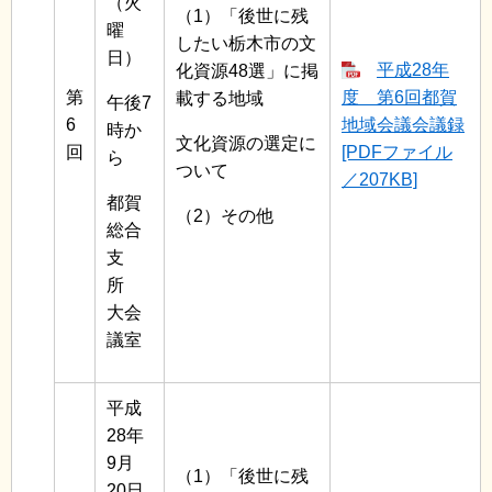
（火
（1）「後世に残
曜
したい栃木市の文
日）
平成28年
化資源48選」に掲
第
度 第6回都賀
載する地域
午後7
6
地域会議会議録
時か
文化資源の選定に
回
[PDFファイル
ら
ついて
／207KB]
都賀
（2）その他
総合
支
所
大会
議室
平成
28年
9月
（1）「後世に残
20日