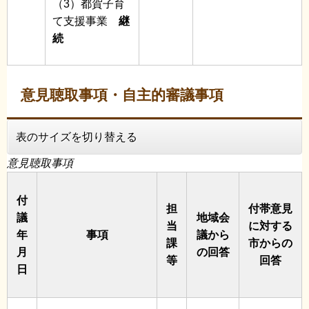
（3）都賀子育
て支援事業
継
続
意見聴取事項・自主的審議事項
表のサイズを切り替える
意見聴取事項
付
担
付帯意見
議
地域会
当
に対する
年
事項
議から
課
市からの
月
の回答
等
回答
日