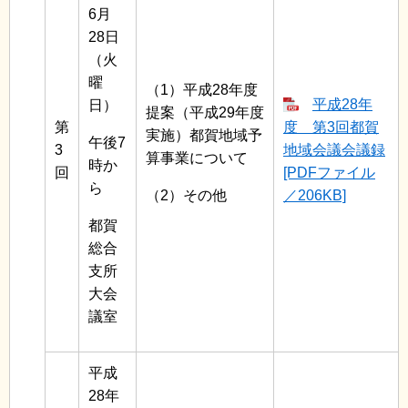
6月
28日
（火
曜
（1）平成28年度
平成28年
日）
提案（平成29年度
第
度 第3回都賀
実施）都賀地域予
午後7
3
地域会議会議録
算事業について
時か
回
[PDFファイル
ら
（2）その他
／206KB]
都賀
総合
支所
大会
議室
平成
28年