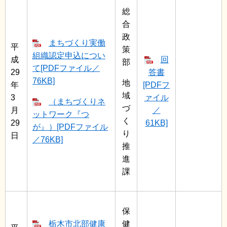
総
合
政
まちづくり実働
平
策
組織認定申込につい
成
回
部
て[PDFファイル／
29
答書
76KB]
地
年
[PDFフ
域
3
ァイル
（まちづくりネ
づ
月
／
ットワーク『つ
く
29
61KB]
が』）[PDFファイル
り
日
／76KB]
推
進
課
保
栃木市北部健康
健