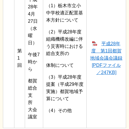
（1）栃木市立小
28年
中学校適正配置基
4月
本方針について
27日
（水
（2）平成28年度
曜
組織機構改編に伴
日）
平成28年
う災害時における
第
度 第1回都賀
総合支所の
午後7
1
地域会議会議録
時か
回
体制について
[PDFファイル
ら
／247KB]
（3）平成28年度
都賀
提案（平成29年度
総合
実施）都賀地域予
支
算について
所
大会
（4）その他
議室