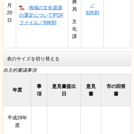
務
月
／
地域の文化資源
局
20
92KB]
の選定について[PDF
日
文
ファイル／99KB]
化
課
表のサイズを切り替える
自主的審議事項
事
意見書提出
意見
市の回答
年度
項
日
書
書
平成28年
度