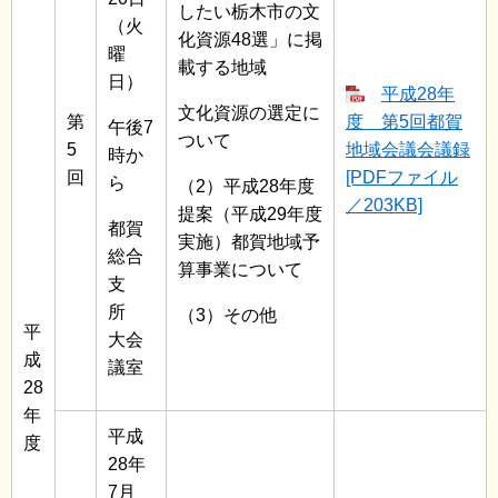
したい栃木市の文
（火
化資源48選」に掲
曜
載する地域
日）
平成28年
文化資源の選定に
第
度 第5回都賀
午後7
ついて
5
地域会議会議録
時か
回
[PDFファイル
ら
（2）平成28年度
／203KB]
提案（平成29年度
都賀
実施）都賀地域予
総合
算事業について
支
所
（3）その他
平
大会
成
議室
28
年
平成
度
28年
7月