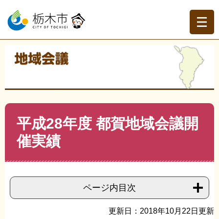
ペ
メ
ー
ニ
ジ
ュ
の
ー
先
を
現在地
頭
飛
トップページ
>
分類でさがす
>
くらしの情報
>
地域づく
で
ば
り・協働
>
地域会議
>
地域会議
>
平成28年度 都賀地域会
す。
し
議開催実績
て
本
文
本
平成28年度 都賀地域会議開
へ
文
催実績
ページ内目次
更新日：2018年10月22日更新