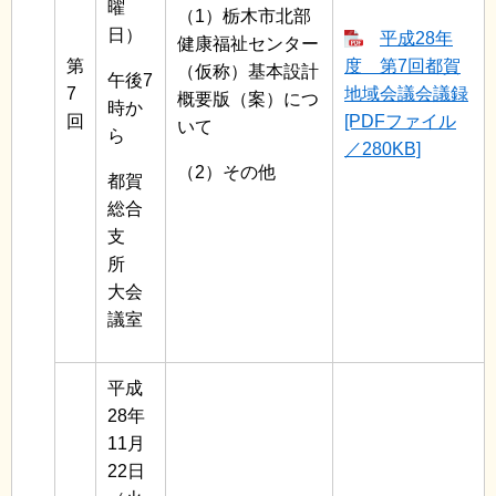
曜
（1）栃木市北部
日）
平成28年
健康福祉センター
第
度 第7回都賀
（仮称）基本設計
午後7
7
地域会議会議録
概要版（案）につ
時か
回
[PDFファイル
いて
ら
／280KB]
（2）その他
都賀
総合
支
所
大会
議室
平成
28年
11月
22日