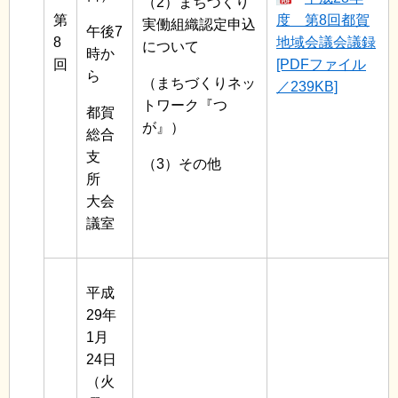
（2）まちづくり
第
度 第8回都賀
実働組織認定申込
午後7
8
地域会議会議録
について
時か
回
[PDFファイル
ら
（まちづくりネッ
／239KB]
トワーク『つ
都賀
が』）
総合
支
（3）その他
所
大会
議室
平成
29年
1月
24日
（火