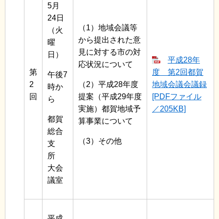
5月
24日
（1）地域会議等
（火
から提出された意
曜
見に対する市の対
日）
平成28年
応状況について
第
度 第2回都賀
午後7
2
（2）平成28年度
地域会議会議録
時か
回
提案（平成29年度
[PDFファイル
ら
実施）都賀地域予
／205KB]
都賀
算事業について
総合
（3）その他
支
所
大会
議室
平成