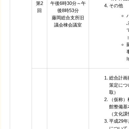
第2
午後6時30分～午
その他
回
後8時53分
藤岡総合支所旧
議会棟会議室
総合計画
策定につ
取）
（仮称）
館整備基
（文化課
平成29
について