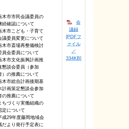
栃木市市民会議委員の
会
継続確認について
議録
栃木市こども・子育て
[PDFフ
会議委員変更について
ァイル
栃木市斎場再整備検討
／
委員会委員について
334KB]
栃木市文化振興計画推
進懇談会委員（参加
者）の推薦について
栃木市総合計画後期基
本計画策定懇談会参加
者の推薦について
まちづくり実働組織の
認定について
平成29年度藤岡地域会
議だより発行予定表に