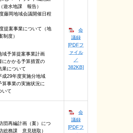
（遊水地課 報告）
年度藤岡地域会議開催日程
年度提案事業について（地
会
案制度）
議録
[PDFフ
ァイル
地域予算提案事業計画
／
書にかかる予算措置の
382KB]
結果について
平成29年度実施分地域
予算事業の実施状況に
ついて
会
議録
防団再編計画（案）につ
[PDFフ
防総務課 意見聴取）