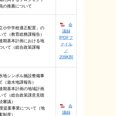
員の推薦について
会
立小中学校適正配置」の
議録
いて（教育総務課報告）
[PDFフ
後期基本計画における地
ァイル
ついて（総合政策課報
／
209KB]
水地シンボル施設整備事
て（遊水地課報告）
後期基本計画の地域計画
いて（総合政策課意見聴
続審議）
会
年度提案事業について（地
議録
案制度）