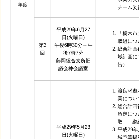
年度
チーム委
平成29年6月27
「栃木市
日(火曜日)
取組につ
第3
午後6時30分～午
総合計画
回
後7時7分
域計画に
藤岡総合支所旧
告）
議会棟会議室
渡良瀬遊
業につい
総合計画
策定につ
取 継
平成29年5月23
平成29
日(火曜日)
域予算提