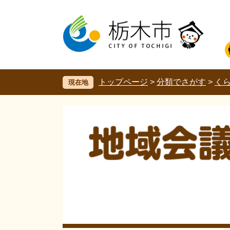
ペ
メ
ー
ニ
ジ
ュ
の
ー
先
を
頭
飛
で
ば
す。
し
トップページ
>
分類でさがす
>
く
現在地
て
本
文
へ