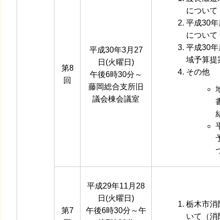
について
平成30
について
平成30
平成30年3月27
域予算提
日(火曜日)
第8
その他
午後6時30分～
回
藤岡総合支所旧
議会棟会議室
平成29年11月28
日(火曜日)
栃木市消
第7
午後6時30分～午
いて（消