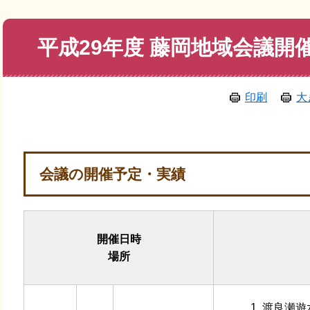
本
平成29年度 藤岡地域会議開
文
印刷
大
会議の開催予定・実績
開催日時
場所
渡良瀬遊