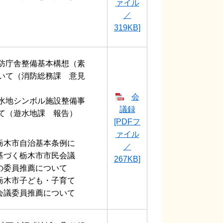
ァイル
／
319KB]
防庁舎整備基本構想（素
いて（消防総務課 意見
会
水地シンボル施設整備事
議録
て（遊水地課 報告）
[PDFフ
ァイル
栃木市自治基本条例に
／
基づく栃木市市民会議
267KB]
の委員推薦について
栃木市子ども・子育て
会議委員推薦について