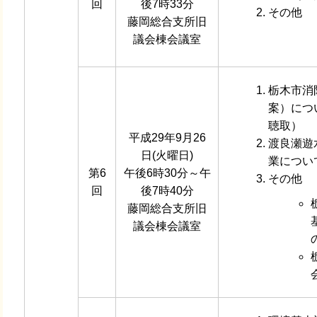
回
後7時33分
その他
藤岡総合支所旧
議会棟会議室
栃木市消
案）につ
聴取）
平成29年9月26
渡良瀬遊
日(火曜日)
業につい
第6
午後6時30分～午
その他
回
後7時40分
藤岡総合支所旧
議会棟会議室