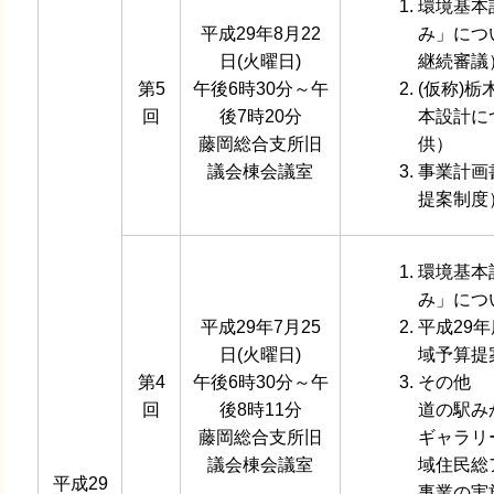
環境基本
平成29年8月22
み」につ
日(火曜日)
継続審議
第5
午後6時30分～午
(仮称)
回
後7時20分
本設計に
藤岡総合支所旧
供）
議会棟会議室
事業計画
提案制度
環境基本
み」につ
平成29年7月25
平成29
日(火曜日)
域予算提
第4
午後6時30分～午
その他
回
後8時11分
道の駅み
藤岡総合支所旧
ギャラリ
議会棟会議室
域住民総
平成29
事業の実