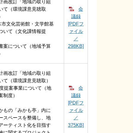
計画改訂「地域の取り組
いて（環境課意見聴取
会
）
議録
栃木市文化芸術館・文学館基
[PDFフ
ついて（文化課情報提
ァイル
／
書案について（地域予算
298KB]
）
計画改訂「地域の取り組
いて（環境課意見聴取）
年度提案事業について（地
会
案制度）
議録
[PDFフ
かもの「みかも亭」内に
ァイル
ースペースを整備し、地
／
アーティスト化を目指す
375KB]
施に関するプロジェクト