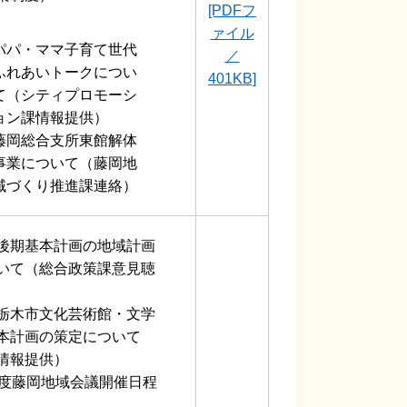
[PDFフ
ァイル
パパ・ママ子育て世代
／
ふれあいトークについ
401KB]
て（シティプロモーシ
ョン課情報提供）
藤岡総合支所東館解体
事業について（藤岡地
域づくり推進課連絡）
後期基本計画の地域計画
いて（総合政策課意見聴
栃木市文化芸術館・文学
本計画の策定について
情報提供）
年度藤岡地域会議開催日程