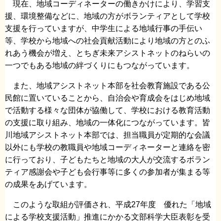
現在、地域コーディネーターの働きかけにより、学習支
援、環境整備などに、地域の方がボランティアとして学校
支援を行っていますが、中学生による地域行事の手伝い
等、学校から地域への社会貢献活動により地域の方とのふ
れあう機会が増え、とちぎ未来アシストネットのねらいの
一つでもある地域の絆づくりにもつながっています。
また、地域アシストネット本部を社会教育施設である公
民館に置いていることから、自治会や育成会をはじめ地域
で活動する様々な団体が協働して、学校における教育活動
の支援に取り組み、地域の一体化につながっています。皆
川地域アシストネット本部では、担当職員が定期的な会議
以外にも学校の教職員や地域コーディネーターと連絡を密
に行っており、子どもたちと地域の大人が交流するボラン
ティア感謝会や子ども会行事等に多くの参加者が集まる等
の成果をあげています。
このような取組が評価され、平成27年度 優れた「地域
による学校支援活動」推進にかかる文部科学大臣表彰を受