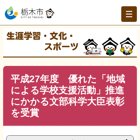
ペ
メ
ー
ニ
ジ
ュ
の
ー
先
を
現在地
頭
飛
トップページ
>
生涯学習・文化・スポーツ
>
生涯学習
>
で
ば
ボランティア・地域連携
>
>
平成27年度 優れた「地域に
す。
し
よる学校支援活動」推進にかかる文部科学大臣表彰を受賞
て
本
文
本
平成27年度 優れた「地域
へ
文
による学校支援活動」推進
にかかる文部科学大臣表彰
を受賞