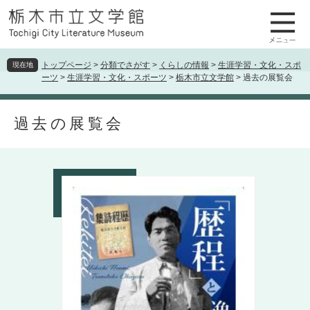
ペ
メ
ー
ニ
ジ
ュ
の
ー
先
を
トップページ
>
分類でさがす
>
くらしの情報
>
生涯学習・文化・スポ
現在地
ーツ
>
生涯学習・文化・スポーツ
>
栃木市立文学館
>
過去の展覧会
頭
飛
で
ば
本
す
し
過去の展覧会
文
。
て
本
文
へ