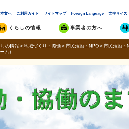
本文へ
ご利用ガイド
サイトマップ
Foreign Language
文字サイズ
くらしの情報
事業者の方へ
らしの情報
>
地域づくり・協働
>
市民活動・NPO
>
市民活動・N
ーム）