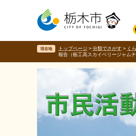
ペ
メ
ー
ニ
ジ
ュ
の
ー
先
を
頭
飛
で
ば
す。
し
トップページ
>
分類でさがす
>
く
現在地
て
報告（栃工高スカイベリージャムチ
本
文
へ