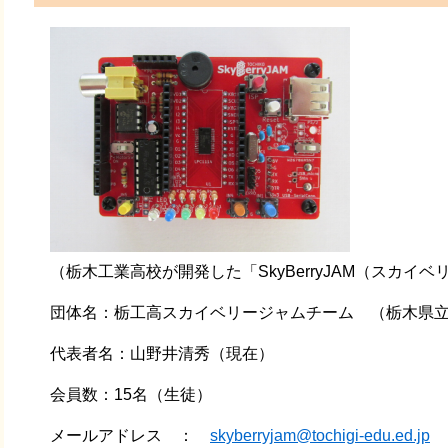
（栃木工業高校が開発した「SkyBerryJAM（スカイ
団体名：栃工高スカイベリージャムチーム （栃木県立
代表者名：山野井清秀（現在）
会員数：15名（生徒）
メールアドレス ：
skyberryjam@tochigi-edu.ed.jp