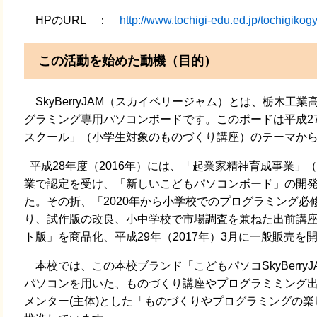
HPのURL ：
http://www.tochigi-edu.ed.jp/tochigik
この活動を始めた動機（目的）
SkyBerryJAM（スカイベリージャム）とは、栃木工
グラミング専用パソコンボードです。このボードは平成27
スクール」（小学生対象のものづくり講座）のテーマか
平成28年度（2016年）には、「起業家精神育成事業」
業で認定を受け、「新しいこどもパソコンボード」の開
た。その折、「2020年から小学校でのプログラミング
り、試作版の改良、小中学校で市場調査を兼ねた出前講
ト版」を商品化、平成29年（2017年）3月に一般販売
本校では、この本校ブランド「こどもパソコSkyBerry
パソコンを用いた、ものづくり講座やプログラミミング
メンター(主体)とした「ものづくりやプログラミングの