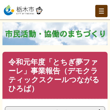
ペ
メ
ー
ニ
ジ
ュ
の
ー
先
を
現在地
頭
飛
トップページ
>
分類でさがす
>
くらしの情報
>
地域づく
で
ば
り・協働
>
市民活動・NPO
>
市民活動・NPO
>
令和元年
す。
し
度「とちぎ夢ファーレ」事業報告（デモクラティックスク
て
ールつながるひろば）
本
文
本
令和元年度「とちぎ夢ファ
へ
文
ーレ」事業報告（デモクラ
ティックスクールつながる
ひろば）