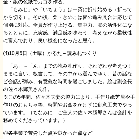
金・銀の色紙でカゴを作る。
「もみじ」や「いちょう」は一斉に折り始める（折って
から切る）。その後、栗・きのこは皆の進み具合に応じて
個別に対応。全員が作り上げる。集中力、脳の活性化にな
るとともに、充実感、満足感を味わう。考えながら柔軟性
に富んでおり、良い機会になったと思う。
(4)10月5日（土曜）かるた～読み札つくり
「あ」～「ん」までの読み札作り。それぞれが考えつく
ままに言い、板書して、その中から選んでゆく。昔の話な
ど会話が弾み、有意義な時間を過ごしました。絵は副会長
の佐々木輝美さん作。
※この5年間、佐々木夫妻の協力により、手作り紙芝居や手
作りのおもちゃ等、時間やお金をかけずに創意工夫でやっ
ています。（ちなみに、ご主人の佐々木勝郎さんは会計を
務めてくださっています。）
◎各事業で苦労した点や良かった点など