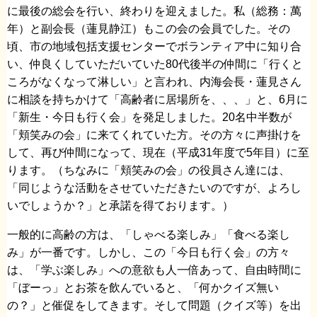
に最後の総会を行い、終わりを迎えました。私（総務：萬
年）と副会長（蓮見静江）もこの会の会員でした。その
頃、市の地域包括支援センターでボランティア中に知り合
い、仲良くしていただいていた80代後半の仲間に「行くと
ころがなくなって淋しい」と言われ、内海会長・蓮見さん
に相談を持ちかけて「高齢者に居場所を、、、」と、6月に
「新生・今日も行く会」を発足しました。20名中半数が
「頬笑みの会」に来てくれていた方。その方々に声掛けを
して、再び仲間になって、現在（平成31年度で5年目）に至
ります。（ちなみに「頬笑みの会」の役員さん達には、
「同じような活動をさせていただきたいのですが、よろし
いでしょうか？」と承諾を得ております。）
一般的に高齢の方は、「しゃべる楽しみ」「食べる楽し
み」が一番です。しかし、この「今日も行く会」の方々
は、「学ぶ楽しみ」への意欲も人一倍あって、自由時間に
「ぼーっ」とお茶を飲んでいると、「何かクイズ無い
の？」と催促をしてきます。そして問題（クイズ等）を出