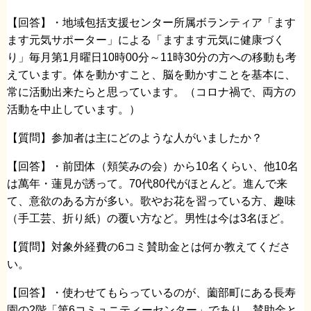
【回答】・地域包括支援センター所属ボランティア「ます
ます元気サポーター」による「ますます元気に健康づく
り」毎月第1月曜日10時00分～11時30分の方への移動も考
えています。体を動かすこと、脳を動かすことを基本に、
常に活動出来たらと思っています。（コロナ禍で、両方の
活動を中止しています。）
【質問】参加者は主にどのような人がいましたか？
【回答】・前団体（頬笑みの会）から10名くらい、他10名
は萬年・蓮見が誘って。70代80代がほとんど。進んで来
て、意欲のある方が多い。歌やお花を習っている方、趣味
（手工芸、折り紙）の覆い方など。男性は今は3名ほど。
【質問】対象外経費の6コミ賛助金とは何か教えてくださ
い。
【回答】・使わせてもらっているのが、薗部町にある長寿
園の2階「第6コミュニティーセンター」であり、賛助金と