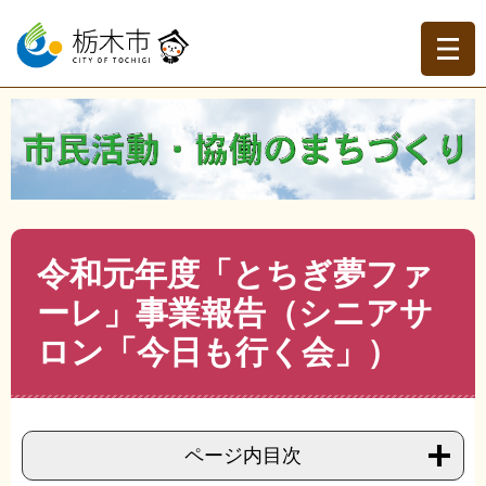
ペ
メ
ー
ニ
ジ
ュ
の
ー
先
を
現在地
頭
飛
トップページ
>
分類でさがす
>
くらしの情報
>
地域づく
で
ば
り・協働
>
市民活動・NPO
>
市民活動・NPO
>
令和元年
す。
し
度「とちぎ夢ファーレ」事業報告（シニアサロン「今日も
て
行く会」）
本
文
本
令和元年度「とちぎ夢ファ
へ
文
ーレ」事業報告（シニアサ
ロン「今日も行く会」）
ページ内目次