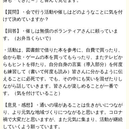
身も「できた～」と喜んで見せます。
【質問】・会で行う活動や催しはどのようなことに気を付
けて決めていますか？
【回答】・催しは無償のボランティアさんに頼っていま
す。（お弁当くらいで）
・活動は、図書館で借りた本を参考に、自費で買ったり、
会から歌・ゲームの本を買ってもらったり、またテレビか
らもヒントを得たり。自分自身の言葉（導入部分）を何度
も練習して（書いて何度も読み）皆さんに分かるように伝
えることに必死です。でも、その中にも笑いを混ぜたりし
ながら話していきます。皆さんが楽しめることが一番で
す。（気を付けていること）
【意見・感想】・通いの場があることは生きがいにつなが
り、より元気な地域づくりにつながると思います。コロナ
禍で大変だと思いますが、また元気に集まり、活動が継続
していくよう願っています。