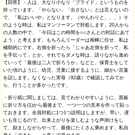
【回答】・人は、大なり小なり「プライド」というものを
持っています。「やらない」「出さない」とは言えないの
で、「私はいいや」となります。（やんわりと、、、）そ
のような時は、私はマンツーマンで対処します。20人から
の人数の中で、「今日はこの時間を○○さんとの対話にあて
よう」と考えます。もちろんリーダーは相棒に任せ、私は
補助的にです。右側を折ったら「じゃあ左側を折って、私
を手伝って」とか。それでもダメな時は、語りながら進め
ていって「最後は二人で折ろうか」などと。保育士をして
いた頃のように、幼児、児童に接するように、細かい言葉
を話します。なくなった実母（92歳）で確認してみてか
ら、行うことが多かったです。
・折り紙に関しましては、見てわかりやすいように、黒板
に折り方を(1)から最後まで、一つ一つの見本を作って貼っ
ておきます。全員対処に1つ1つ説明はしますが、早い、遅
いも生じるので、出来上がりを楽しむような声掛けをし
て、励ましながらやって、最後にたくさん褒めます。私自