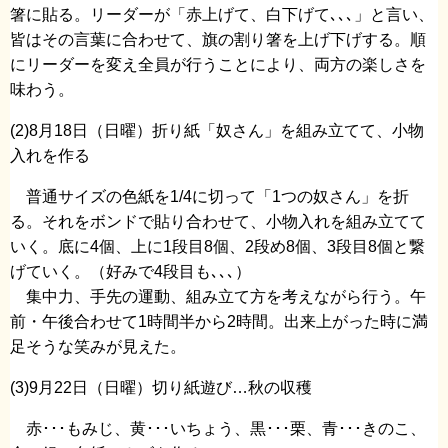
箸に貼る。リーダーが「赤上げて、白下げて､､､」と言い、
皆はその言葉に合わせて、旗の割り箸を上げ下げする。順
にリーダーを変え全員が行うことにより、両方の楽しさを
味わう。
(2)8月18日（日曜）折り紙「奴さん」を組み立てて、小物
入れを作る
普通サイズの色紙を1/4に切って「1つの奴さん」を折
る。それをボンドで貼り合わせて、小物入れを組み立てて
いく。底に4個、上に1段目8個、2段め8個、3段目8個と繋
げていく。（好みで4段目も､､､）
集中力、手先の運動、組み立て方を考えながら行う。午
前・午後合わせて1時間半から2時間。出来上がった時に満
足そうな笑みが見えた。
(3)9月22日（日曜）切り紙遊び…秋の収穫
赤･･･もみじ、黄･･･いちょう、黒･･･栗、青･･･きのこ、