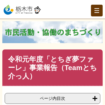
ペ
メ
ー
ニ
ジ
ュ
の
ー
先
を
現在地
頭
飛
トップページ
>
分類でさがす
>
くらしの情報
>
地域づく
で
ば
り・協働
>
市民活動・NPO
>
市民活動・NPO
>
令和元年
す。
し
度「とちぎ夢ファーレ」事業報告（Teamとち介っ人）
て
本
文
本
令和元年度「とちぎ夢ファ
へ
文
ーレ」事業報告（Teamとち
介っ人）
ページ内目次