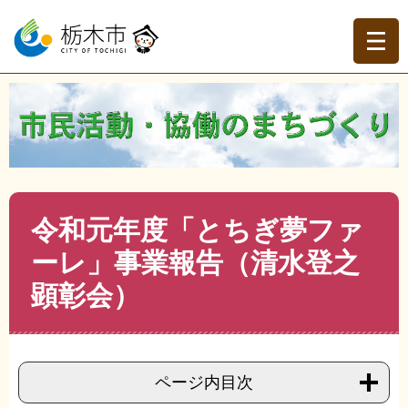
ペ
メ
ー
ニ
ジ
ュ
の
ー
先
を
現在地
頭
飛
トップページ
>
分類でさがす
>
くらしの情報
>
地域づく
で
ば
り・協働
>
市民活動・NPO
>
市民活動・NPO
>
令和元年
す。
し
度「とちぎ夢ファーレ」事業報告（清水登之顕彰会）
て
本
文
本
令和元年度「とちぎ夢ファ
へ
文
ーレ」事業報告（清水登之
顕彰会）
ページ内目次